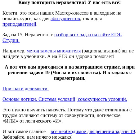
Кому повторить неравенства? У нас есть всё!
Кстати, это темы наших Мастер-классов в выходные на
онлайн-курсе, как для
абитуриентов
, так и для
преподавателей
.
Задача 15, Неравенства:
разбор всех задач на сайте ЕГЭ-
Студии.
Например,
метод замены множителя
(рационализации) вы не
найдете в учебники. А на ЕГЭ он здорово помогает!
А вот что нам пригодится и на завтрашнем стриме, и при
решении задачи 19 (Числа и их свойства). И в задачах с
параметрами.
Признаки делимости.
Основы логики. Система условий, совокупность условий.
Это нужно выучить наизусть. Потому что даже отличники с
трудом отличают систему от совокупности, логическое
«ИЛИ» от логического «И».
И вот самое главное –
все необходимое для решения задачи 19
.
Забирайте, нам ничего не жалко!