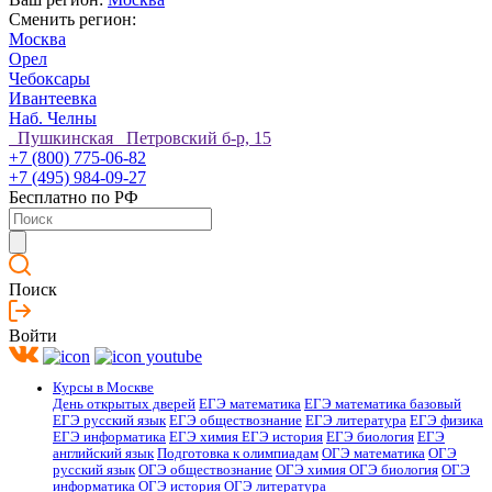
Сменить регион:
Москва
Орел
Чебоксары
Ивантеевка
Наб. Челны
Пушкинская Петровский б-р, 15
+7 (800) 775-06-82
+7 (495) 984-09-27
Бесплатно по РФ
Поиск
Войти
Курсы в Москве
День открытых дверей
ЕГЭ математика
ЕГЭ математика базовый
ЕГЭ русский язык
ЕГЭ обществознание
ЕГЭ литература
ЕГЭ физика
ЕГЭ информатика
ЕГЭ химия
ЕГЭ история
ЕГЭ биология
ЕГЭ
английский язык
Подготовка к олимпиадам
ОГЭ математика
ОГЭ
русский язык
ОГЭ обществознание
ОГЭ химия
ОГЭ биология
ОГЭ
информатика
ОГЭ история
ОГЭ литература