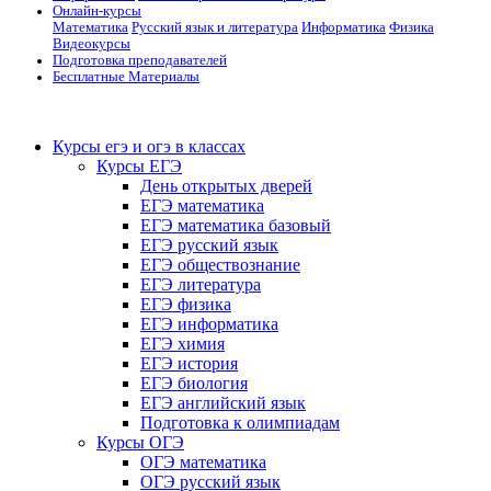
Онлайн-курсы
Математика
Русский язык и литература
Информатика
Физика
Видеокурсы
Подготовка преподавателей
Бесплатные Материалы
Курсы егэ и огэ в классах
Курсы ЕГЭ
День открытых дверей
ЕГЭ математика
ЕГЭ математика базовый
ЕГЭ русский язык
ЕГЭ обществознание
ЕГЭ литература
ЕГЭ физика
ЕГЭ информатика
ЕГЭ химия
ЕГЭ история
ЕГЭ биология
ЕГЭ английский язык
Подготовка к олимпиадам
Курсы ОГЭ
ОГЭ математика
ОГЭ русский язык