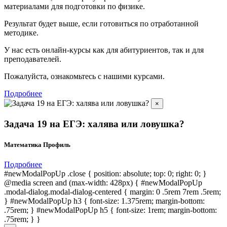
материалами для подготовки по
физике.
Результат будет выше, если готовиться по отработанной
методике.
У нас есть онлайн-курсы как для абитуриентов, так и для
преподавателей.
Пожалуйста, ознакомьтесь с нашими курсами.
Подробнее
×
Задача 19 на ЕГЭ: халява или ловушка?
Математика Профиль
Подробнее
#newModalPopUp .close { position: absolute; top: 0; right: 0; }
@media screen and (max-width: 428px) { #newModalPopUp
.modal-dialog.modal-dialog-centered { margin: 0 .5rem 7rem .5rem;
} #newModalPopUp h3 { font-size: 1.375rem; margin-bottom:
.75rem; } #newModalPopUp h5 { font-size: 1rem; margin-bottom:
.75rem; } }