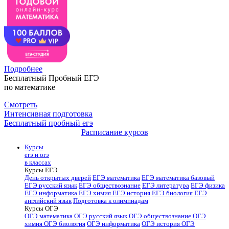
Подробнее
Бесплатный Пробный ЕГЭ
по математике
Смотреть
Интенсивная подготовка
Бесплатный пробный егэ
Расписание курсов
Курсы
егэ и огэ
в классах
Курсы ЕГЭ
День открытых дверей
ЕГЭ математика
ЕГЭ математика базовый
ЕГЭ русский язык
ЕГЭ обществознание
ЕГЭ литература
ЕГЭ физика
ЕГЭ информатика
ЕГЭ химия
ЕГЭ история
ЕГЭ биология
ЕГЭ
английский язык
Подготовка к олимпиадам
Курсы ОГЭ
ОГЭ математика
ОГЭ русский язык
ОГЭ обществознание
ОГЭ
химия
ОГЭ биология
ОГЭ информатика
ОГЭ история
ОГЭ